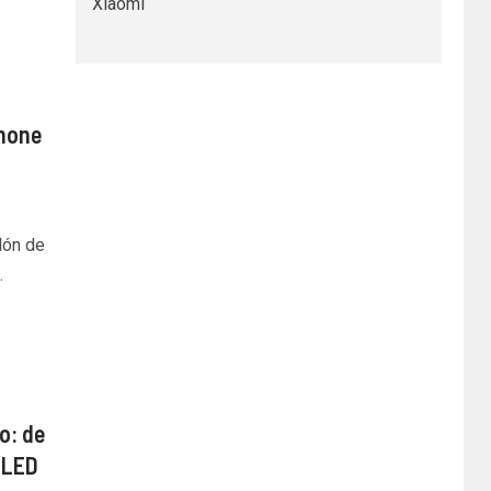
Xiaomi
Phone
lón de
.
o: de
i-LED